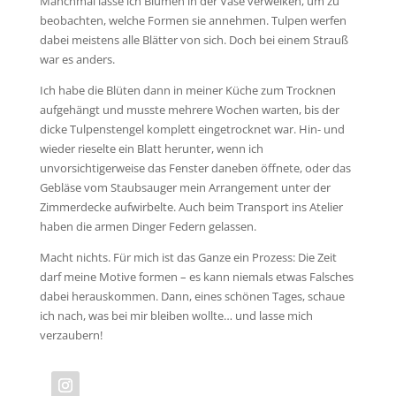
Manchmal lasse ich Blumen in der Vase verwelken, um zu
beobachten, welche Formen sie annehmen. Tulpen werfen
dabei meistens alle Blätter von sich. Doch bei einem Strauß
war es anders.
Ich habe die Blüten dann in meiner Küche zum Trocknen
aufgehängt und musste mehrere Wochen warten, bis der
dicke Tulpenstengel komplett eingetrocknet war. Hin- und
wieder rieselte ein Blatt herunter, wenn ich
unvorsichtigerweise das Fenster daneben öffnete, oder das
Gebläse vom Staubsauger mein Arrangement unter der
Zimmerdecke aufwirbelte. Auch beim Transport ins Atelier
haben die armen Dinger Federn gelassen.
Macht nichts. Für mich ist das Ganze ein Prozess: Die Zeit
darf meine Motive formen – es kann niemals etwas Falsches
dabei herauskommen. Dann, eines schönen Tages, schaue
ich nach, was bei mir bleiben wollte… und lasse mich
verzaubern!